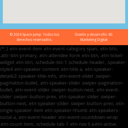
© 2024 Space Jump. Todos los
Diseño y desarrollo:
85
derechos reservados.
Marketing Digital
/*; } .etn-event-item .etn-event-category span, .etn-btn,
.attr-btn-primary, .etn-attendee-form .etn-btn, .etn-ticket-
widget .etn-btn, .schedule-list-1 .schedule-header, .speaker-
style4 .etn-speaker-content .etn-title a, .etn-speaker-
details3 .speaker-title-info, .etn-event-slider .swiper-
pagination-bullet, .etn-speaker-slider .swiper-pagination-
bullet, .etn-event-slider .swiper-button-next, .etn-event-
slider .swiper-button-prev, .etn-speaker-slider .swiper-
button-next, .etn-speaker-slider .swiper-button-prev, .etn-
single-speaker-item .etn-speaker-thumb .etn-speakers-
social a, .etn-event-header .etn-event-countdown-wrap
.etn-count-item, .schedule-tab-1 .etn-nav li a.etn-active,