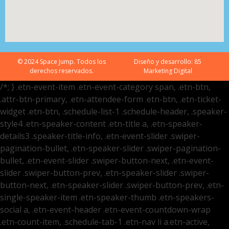
© 2024 Space Jump. Todos los
Diseño y desarrollo:
85
derechos reservados.
Marketing Digital
/*; } .etn-event-item .etn-event-category span, .etn-btn,
.attr-btn-primary, .etn-attendee-form .etn-btn, .etn-ticket-
widget .etn-btn, .schedule-list-1 .schedule-header, .speaker-
style4 .etn-speaker-content .etn-title a, .etn-speaker-
details3 .speaker-title-info, .etn-event-slider .swiper-
pagination-bullet, .etn-speaker-slider .swiper-pagination-
bullet, .etn-event-slider .swiper-button-next, .etn-event-
slider .swiper-button-prev, .etn-speaker-slider .swiper-
button-next, .etn-speaker-slider .swiper-button-prev, .etn-
single-speaker-item .etn-speaker-thumb .etn-speakers-
social a, .etn-event-header .etn-event-countdown-wrap
.etn-count-item, .schedule-tab-1 .etn-nav li a.etn-active,