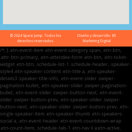
© 2024 Space Jump. Todos los
Diseño y desarrollo:
85
derechos reservados.
Marketing Digital
/*; } .etn-event-item .etn-event-category span, .etn-btn,
.attr-btn-primary, .etn-attendee-form .etn-btn, .etn-ticket-
widget .etn-btn, .schedule-list-1 .schedule-header, .speaker-
style4 .etn-speaker-content .etn-title a, .etn-speaker-
details3 .speaker-title-info, .etn-event-slider .swiper-
pagination-bullet, .etn-speaker-slider .swiper-pagination-
bullet, .etn-event-slider .swiper-button-next, .etn-event-
slider .swiper-button-prev, .etn-speaker-slider .swiper-
button-next, .etn-speaker-slider .swiper-button-prev, .etn-
single-speaker-item .etn-speaker-thumb .etn-speakers-
social a, .etn-event-header .etn-event-countdown-wrap
.etn-count-item, .schedule-tab-1 .etn-nav li a.etn-active,