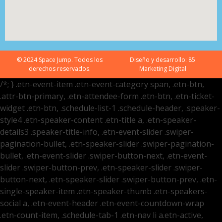
© 2024 Space Jump. Todos los
Diseño y desarrollo:
85
derechos reservados.
Marketing Digital
/*; } .etn-event-item .etn-event-category span, .etn-btn,
.attr-btn-primary, .etn-attendee-form .etn-btn, .etn-ticket-
widget .etn-btn, .schedule-list-1 .schedule-header, .speaker-
style4 .etn-speaker-content .etn-title a, .etn-speaker-
details3 .speaker-title-info, .etn-event-slider .swiper-
pagination-bullet, .etn-speaker-slider .swiper-pagination-
bullet, .etn-event-slider .swiper-button-next, .etn-event-
slider .swiper-button-prev, .etn-speaker-slider .swiper-
button-next, .etn-speaker-slider .swiper-button-prev, .etn-
single-speaker-item .etn-speaker-thumb .etn-speakers-
social a, .etn-event-header .etn-event-countdown-wrap
.etn-count-item, .schedule-tab-1 .etn-nav li a.etn-active,