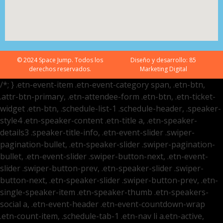
© 2024 Space Jump. Todos los
Diseño y desarrollo:
85
derechos reservados.
Marketing Digital
/*; } .etn-event-item .etn-event-category span, .etn-btn,
.attr-btn-primary, .etn-attendee-form .etn-btn, .etn-ticket-
widget .etn-btn, .schedule-list-1 .schedule-header, .speaker-
style4 .etn-speaker-content .etn-title a, .etn-speaker-
details3 .speaker-title-info, .etn-event-slider .swiper-
pagination-bullet, .etn-speaker-slider .swiper-pagination-
bullet, .etn-event-slider .swiper-button-next, .etn-event-
slider .swiper-button-prev, .etn-speaker-slider .swiper-
button-next, .etn-speaker-slider .swiper-button-prev, .etn-
single-speaker-item .etn-speaker-thumb .etn-speakers-
social a, .etn-event-header .etn-event-countdown-wrap
.etn-count-item, .schedule-tab-1 .etn-nav li a.etn-active,