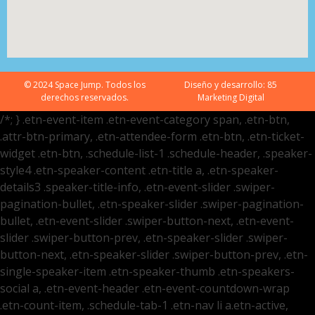
© 2024 Space Jump. Todos los
Diseño y desarrollo:
85
derechos reservados.
Marketing Digital
/*; } .etn-event-item .etn-event-category span, .etn-btn,
.attr-btn-primary, .etn-attendee-form .etn-btn, .etn-ticket-
widget .etn-btn, .schedule-list-1 .schedule-header, .speaker-
style4 .etn-speaker-content .etn-title a, .etn-speaker-
details3 .speaker-title-info, .etn-event-slider .swiper-
pagination-bullet, .etn-speaker-slider .swiper-pagination-
bullet, .etn-event-slider .swiper-button-next, .etn-event-
slider .swiper-button-prev, .etn-speaker-slider .swiper-
button-next, .etn-speaker-slider .swiper-button-prev, .etn-
single-speaker-item .etn-speaker-thumb .etn-speakers-
social a, .etn-event-header .etn-event-countdown-wrap
.etn-count-item, .schedule-tab-1 .etn-nav li a.etn-active,