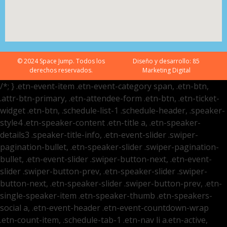
© 2024 Space Jump. Todos los
Diseño y desarrollo:
85
derechos reservados.
Marketing Digital
/*; } .etn-event-item .etn-event-category span, .etn-btn,
.attr-btn-primary, .etn-attendee-form .etn-btn, .etn-ticket-
widget .etn-btn, .schedule-list-1 .schedule-header, .speaker-
style4 .etn-speaker-content .etn-title a, .etn-speaker-
details3 .speaker-title-info, .etn-event-slider .swiper-
pagination-bullet, .etn-speaker-slider .swiper-pagination-
bullet, .etn-event-slider .swiper-button-next, .etn-event-
slider .swiper-button-prev, .etn-speaker-slider .swiper-
button-next, .etn-speaker-slider .swiper-button-prev, .etn-
single-speaker-item .etn-speaker-thumb .etn-speakers-
social a, .etn-event-header .etn-event-countdown-wrap
.etn-count-item, .schedule-tab-1 .etn-nav li a.etn-active,