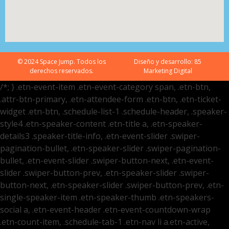
© 2024 Space Jump. Todos los
Diseño y desarrollo:
85
derechos reservados.
Marketing Digital
/*; } .etn-event-item .etn-event-category span, .etn-btn,
.attr-btn-primary, .etn-attendee-form .etn-btn, .etn-ticket-
widget .etn-btn, .schedule-list-1 .schedule-header, .speaker-
style4 .etn-speaker-content .etn-title a, .etn-speaker-
details3 .speaker-title-info, .etn-event-slider .swiper-
pagination-bullet, .etn-speaker-slider .swiper-pagination-
bullet, .etn-event-slider .swiper-button-next, .etn-event-
slider .swiper-button-prev, .etn-speaker-slider .swiper-
button-next, .etn-speaker-slider .swiper-button-prev, .etn-
single-speaker-item .etn-speaker-thumb .etn-speakers-
social a, .etn-event-header .etn-event-countdown-wrap
.etn-count-item, .schedule-tab-1 .etn-nav li a.etn-active,