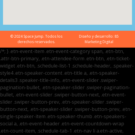
© 2024 Space Jump. Todos los
Diseño y desarrollo:
85
derechos reservados.
Marketing Digital
/*; } .etn-event-item .etn-event-category span, .etn-btn,
.attr-btn-primary, .etn-attendee-form .etn-btn, .etn-ticket-
widget .etn-btn, .schedule-list-1 .schedule-header, .speaker-
style4 .etn-speaker-content .etn-title a, .etn-speaker-
details3 .speaker-title-info, .etn-event-slider .swiper-
pagination-bullet, .etn-speaker-slider .swiper-pagination-
bullet, .etn-event-slider .swiper-button-next, .etn-event-
slider .swiper-button-prev, .etn-speaker-slider .swiper-
button-next, .etn-speaker-slider .swiper-button-prev, .etn-
single-speaker-item .etn-speaker-thumb .etn-speakers-
social a, .etn-event-header .etn-event-countdown-wrap
.etn-count-item, .schedule-tab-1 .etn-nav li a.etn-active,