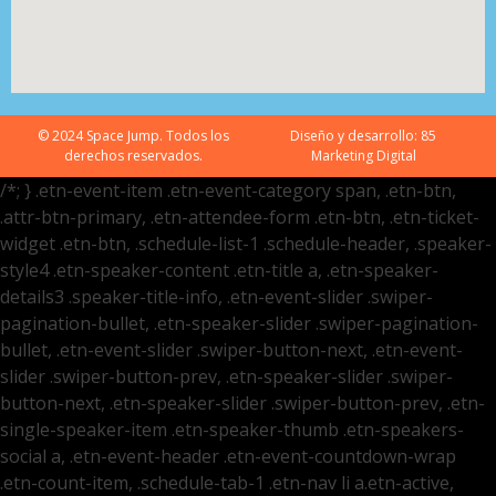
© 2024 Space Jump. Todos los
Diseño y desarrollo:
85
derechos reservados.
Marketing Digital
/*; } .etn-event-item .etn-event-category span, .etn-btn,
.attr-btn-primary, .etn-attendee-form .etn-btn, .etn-ticket-
widget .etn-btn, .schedule-list-1 .schedule-header, .speaker-
style4 .etn-speaker-content .etn-title a, .etn-speaker-
details3 .speaker-title-info, .etn-event-slider .swiper-
pagination-bullet, .etn-speaker-slider .swiper-pagination-
bullet, .etn-event-slider .swiper-button-next, .etn-event-
slider .swiper-button-prev, .etn-speaker-slider .swiper-
button-next, .etn-speaker-slider .swiper-button-prev, .etn-
single-speaker-item .etn-speaker-thumb .etn-speakers-
social a, .etn-event-header .etn-event-countdown-wrap
.etn-count-item, .schedule-tab-1 .etn-nav li a.etn-active,