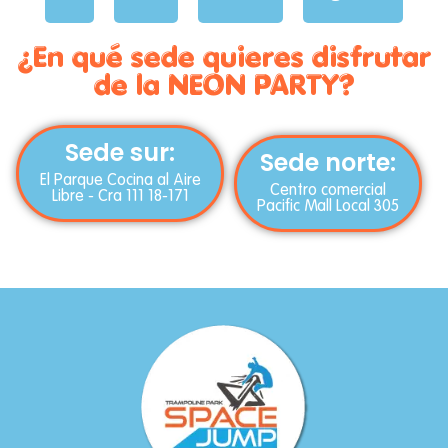
¿En qué sede quieres disfrutar
de la NEON PARTY?
Sede sur:
Sede norte:
El Parque Cocina al Aire
Centro comercial
Libre - Cra 111 18-171
Pacific Mall Local 305