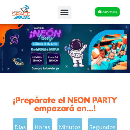
Fiestas y Eventos
Contáctanos
¡Prepárate el NEON PARTY
empezará en...!
Días
Horas
Minutos
Segundos