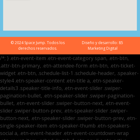
© 2024 Space Jump. Todos los
Diseño y desarrollo:
85
derechos reservados.
Marketing Digital
/*; } .etn-event-item .etn-event-category span, .etn-btn,
.attr-btn-primary, .etn-attendee-form .etn-btn, .etn-ticket-
widget .etn-btn, .schedule-list-1 .schedule-header, .speaker-
style4 .etn-speaker-content .etn-title a, .etn-speaker-
details3 .speaker-title-info, .etn-event-slider .swiper-
pagination-bullet, .etn-speaker-slider .swiper-pagination-
bullet, .etn-event-slider .swiper-button-next, .etn-event-
slider .swiper-button-prev, .etn-speaker-slider .swiper-
button-next, .etn-speaker-slider .swiper-button-prev, .etn-
single-speaker-item .etn-speaker-thumb .etn-speakers-
social a, .etn-event-header .etn-event-countdown-wrap