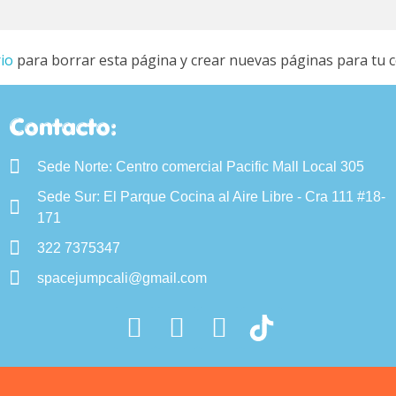
rio
para borrar esta página y crear nuevas páginas para tu co
Contacto:
Sede Norte: Centro comercial Pacific Mall Local 305
Sede Sur: El Parque Cocina al Aire Libre - Cra 111 #18-
171
322 7375347
spacejumpcali@gmail.com