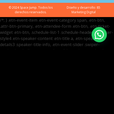
© 2024 Space Jump. Todos los
Diseño y desarrollo:
85
derechos reservados.
Marketing Digital
/*; } .etn-event-item .etn-event-category span, .etn-btn,
.attr-btn-primary, .etn-attendee-form .etn-btn, .etn-ticket-
widget .etn-btn, .schedule-list-1 .schedule-header, .speaker-
style4 .etn-speaker-content .etn-title a, .etn-speaker-
details3 .speaker-title-info, .etn-event-slider .swiper-
pagination-bullet, .etn-speaker-slider .swiper-pagination-
bullet, .etn-event-slider .swiper-button-next, .etn-event-
slider .swiper-button-prev, .etn-speaker-slider .swiper-
button-next, .etn-speaker-slider .swiper-button-prev, .etn-
single-speaker-item .etn-speaker-thumb .etn-speakers-
social a, .etn-event-header .etn-event-countdown-wrap
.etn-count-item, .schedule-tab-1 .etn-nav li a.etn-active,
.schedule-list-wrapper .schedule-listing.multi-schedule-list
.schedule-slot-time, .etn-speaker-item.style-3 .etn-speaker-
content .etn-speakers-social a, .event-tab-wrapper ul li
a.etn-tab-a.etn-active, .etn-btn, button.etn-btn.etn-btn-